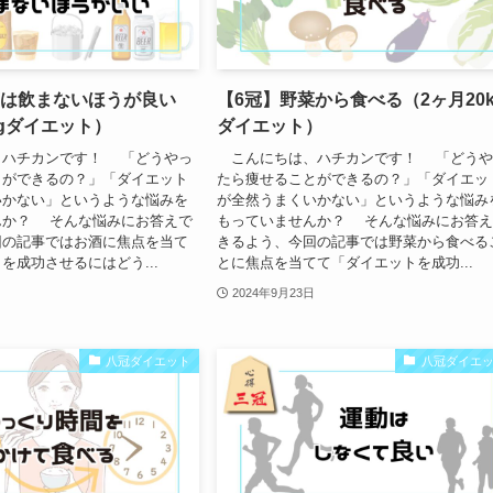
酒は飲まないほうが良い
【6冠】野菜から食べる（2ヶ月20k
kgダイエット）
ダイエット）
ハチカンです！ 「どうやっ
こんにちは、ハチカンです！ 「どうや
とができるの？」「ダイエット
たら痩せることができるの？」「ダイエッ
いかない」というような悩みを
が全然うまくいかない」というような悩み
んか？ そんな悩みにお答えで
もっていませんか？ そんな悩みにお答
回の記事ではお酒に焦点を当て
きるよう、今回の記事では野菜から食べる
を成功させるにはどう...
とに焦点を当てて「ダイエットを成功...
2024年9月23日
八冠ダイエット
八冠ダイエ