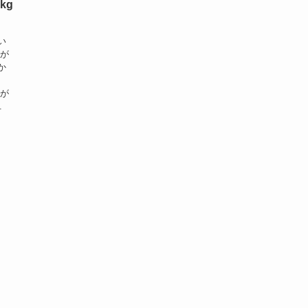
kg
い
とが
か
僕が
.