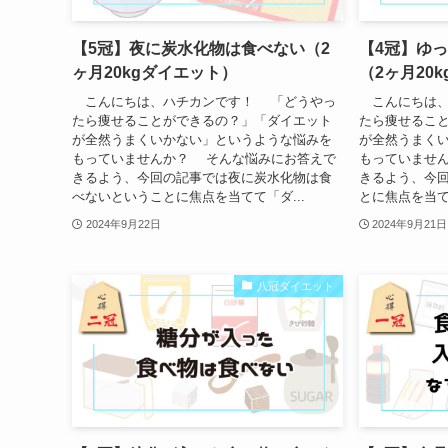
【5冠】夜に炭水化物は食べない（2
【4冠】ゆ
ヶ月20kgダイエット）
（2ヶ月20
こんにちは、ハチカンです！ 「どうやっ
こんにちは、
たら痩せることができるの？」「ダイエット
たら痩せるこ
が全然うまくいかない」というような悩みを
が全然うまく
もっていませんか？ そんな悩みにお答えで
もっていませ
きるよう、今回の記事では夜に炭水化物は食
きるよう、今
べないということに焦点を当てて「ダ...
とに焦点を当て
2024年9月22日
2024年9月21日
八冠ダイエット